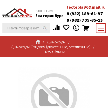
tectepla96@mail.ru
ВАШ РЕГИОН:
8 (922) 189-61-97
Екатеринбург
8 (982) 705-85-13
/
Дымоходы
/
Дымоходы Сэндвич (двустенные, утепленные)
/
Труба Термо