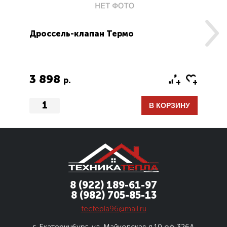
Дроссель-клапан Термо
За
3 898
1
р.
В КОРЗИНУ
8 (922) 189-61-97
8 (982) 705-85-13
tectepla96@mail.ru