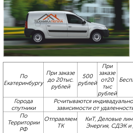
При
При заказе
заказе
По
500
до 20тыс.
от20
Бесп
Екатеринбургу
рублей
рублей
тыс
рублей
Города
Рсчитываются индивадуально
спутники
зависимости от удаленност
По
Отправляем
КиТ, Деловые лин
Территории
ТК
Энергия, СДЭК и
РФ