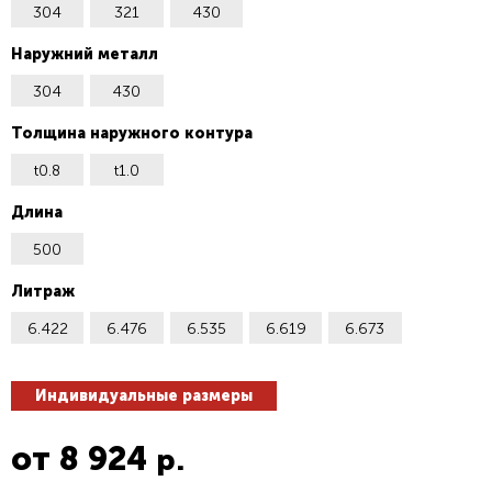
304
321
430
Наружний металл
304
430
Толщина наружного контура
t0.8
t1.0
Длина
500
Литраж
6.422
6.476
6.535
6.619
6.673
Индивидуальные размеры
от
8 924
р.